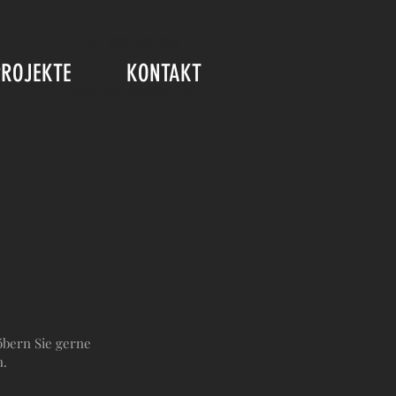
TEL.: +49 203 738 884 7
PROJEKTE
KONTAKT
ANGEBOT ANFORDERN
öbern Sie gerne
n.