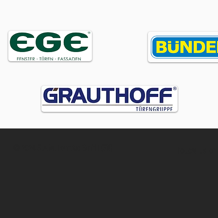
© 2024 S.A.M. Formtec GmbH (SN)
follow us on