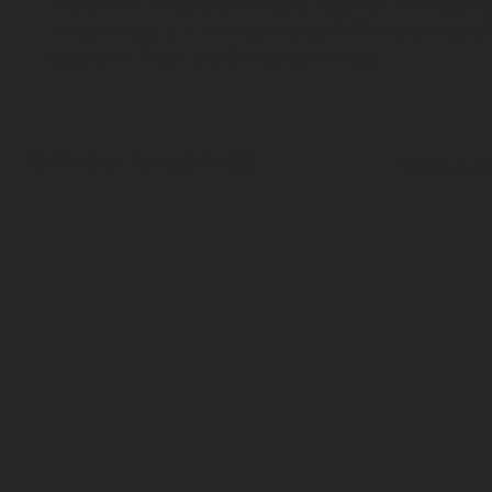
Dies ist eine Produktbeschreibung. Füge hier Informatione
Produkt hinzu, z. B. Informationen zu Größen und Materiali
allgemeine Pflege- und Reinigungshinweise.
© 2024 S.A.M. Formtec GmbH (SN)
follow us on