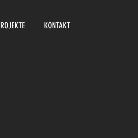
TEL.: +49 203 738 884 7
PROJEKTE
KONTAKT
ANGEBOT ANFORDERN
 Produkt
234523